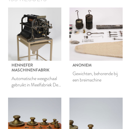
HENNEFER
ANONIEM
MASCHINENFABRIK
Gewichten, behorende bij
Automatische weegschaal
een breimachine
gebruikt in Meelfabriek De
Sleutels te Leiden