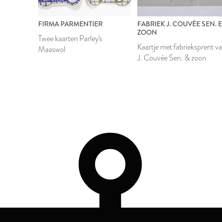
FIRMA PARMENTIER
FABRIEK J. COUVÉE SEN. 
ZOON
Twee kaarten Parley's
Kaartje met fabrieksprent v
Maaswol
J. Couvée Sen. & zoon