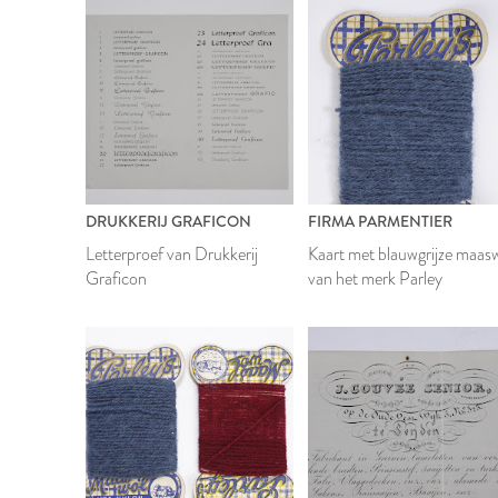
DRUKKERIJ GRAFICON
FIRMA PARMENTIER
Letterproef van Drukkerij
Kaart met blauwgrijze maas
Graficon
van het merk Parley
1999