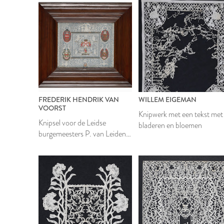
FREDERIK HENDRIK VAN
WILLEM EIGEMAN
VOORST
Knipwerk met een tekst met
Knipsel voor de Leidse
bladeren en bloemen
burgemeesters P. van Leiden,
J. v.d. Bergh, Crucius en W.
Paets
1899