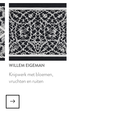
WILLEM EIGEMAN
n
Knipwerk met bloemen,
vruchten en ruiten