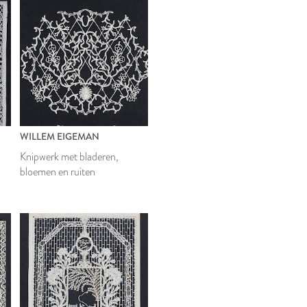
WILLEM EIGEMAN
Knipwerk met bladeren,
bloemen en ruiten