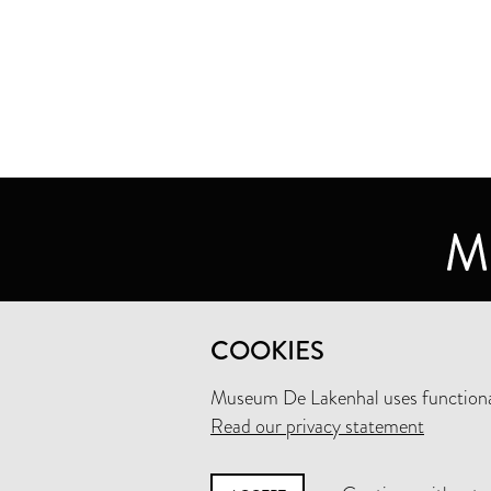
MUSEUM DE LAKENHAL
COOKIES
OUDE SINGEL 32
2312 RA LEIDEN
Museum De Lakenhal uses functional
Read our privacy statement
+31 (0)71 5165360
INFO@LAKENHAL.NL