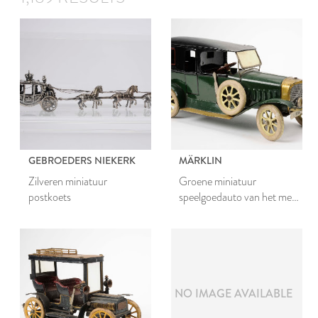
GEBROEDERS NIEKERK
MÄRKLIN
Zilveren miniatuur
Groene miniatuur
postkoets
speelgoedauto van het merk
Märklin
NO IMAGE AVAILABLE