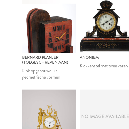
BERNARD PLANJER
ANONIEM
(TOEGESCHREVEN AAN)
Klokkenstel met twee vazen
Klok opgebouwd uit
geometrische vormen
1928
NO IMAGE AVAILABL