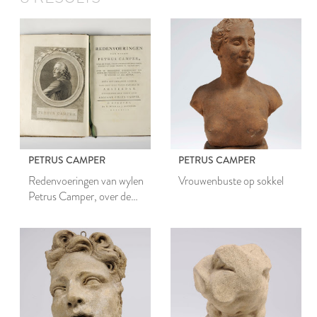
PETRUS CAMPER
PETRUS CAMPER
Redenvoeringen van wylen
Vrouwenbuste op sokkel
Petrus Camper, over de
wyze, om de
onderscheidene hartstogten
op onze wezens te
verbeelden; over de
verbaazende overeenkomst
tusschen de viervoetige
dieren, de vogelen, de