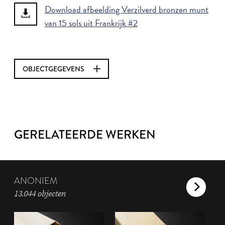
Download afbeelding Verzilverd bronzen munt
van 15 sols uit Frankrijk #2
OBJECTGEGEVENS
GERELATEERDE WERKEN
ANONIEM
13.044 objecten