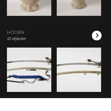
HOORN
42 objecten