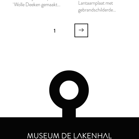
Lantaarnplaat met
`Wolle Deeken gemaakt
gebrandschilderde
binnen Leyden'
voorstelling van Dief-
achtighe Tijs
1