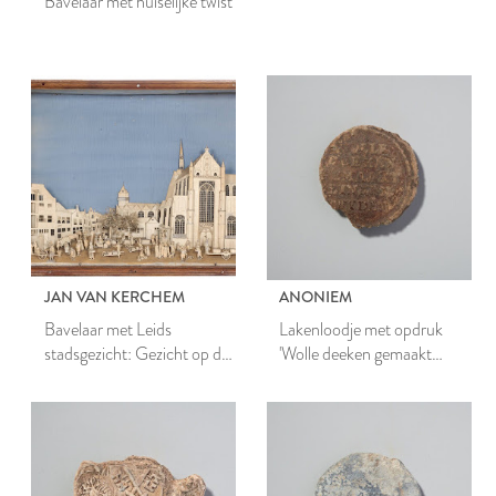
Bavelaar met huiselijke twist
JAN VAN KERCHEM
ANONIEM
Bavelaar met Leids
Lakenloodje met opdruk
stadsgezicht: Gezicht op de
'Wolle deeken gemaakt
Hooglandse kerk
binnen Leyden'