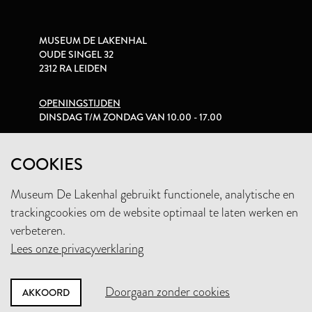
MUSEUM DE LAKENHAL
OUDE SINGEL 32
2312 RA LEIDEN
OPENINGSTIJDEN
DINSDAG T/M ZONDAG VAN 10.00 - 17.00
PRIVACYVERKLARING
COOKIES
Museum De Lakenhal gebruikt functionele, analytische en
+31 (0)71 5165360
trackingcookies om de website optimaal te laten werken en
INFO@LAKENHAL.NL
verbeteren.
Lees onze privacyverklaring
STEUN HET MUSEUM
Doorgaan zonder cookies
AKKOORD
NIEUWSBRIEF