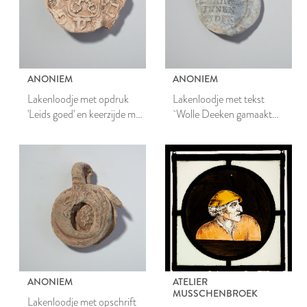
ANONIEM
ANONIEM
Lakenloodje met opdruk
Lakenloodje met tekst
'Leids goed' en keerzijde met
`Wolle Deeken gamaakt
gekruiste sleutels en adelaar
binnen Leiden'
ANONIEM
ATELIER
MUSSCHENBROEK
Lakenloodje met opschrift