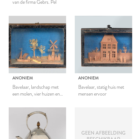
van de firma Gebrs. Pel
LEEMBRUGGEN
SLEUTELMAASWOL
ANONIEM
ANONIEM
Bavelaar, landschap met
Bavelaar, statig huis met
een molen, vier huizen en
mensen ervoor
een zeilschip
GEEN AFBEELDING