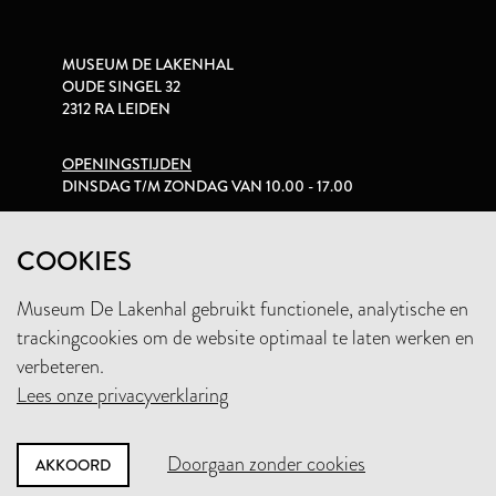
MUSEUM DE LAKENHAL
OUDE SINGEL 32
2312 RA LEIDEN
OPENINGSTIJDEN
DINSDAG T/M ZONDAG VAN 10.00 - 17.00
PRIVACYVERKLARING
COOKIES
Museum De Lakenhal gebruikt functionele, analytische en
+31 (0)71 5165360
trackingcookies om de website optimaal te laten werken en
INFO@LAKENHAL.NL
verbeteren.
Lees onze privacyverklaring
STEUN HET MUSEUM
Doorgaan zonder cookies
AKKOORD
NIEUWSBRIEF