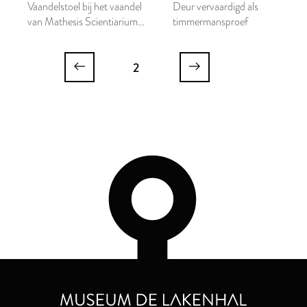
Vaandelstoel bij het vaandel
Deur vervaardigd als
van Mathesis Scientiarium
timmermansproef
Genitrix
2