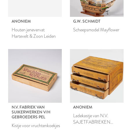
ANONIEM
G.W. SCHMIDT
Houten jenevervat
Scheepsmodel Mayflower
Hartevelt & Zoon Leiden
N.V. FABRIEK VAN
ANONIEM
SUIKERWERKEN V/H
Ladekastje van N.V.
GEBROEDERS PEL
SAJETFABRIEKEN
Kistje voor vruchtenkoekjes
P.CLOS &