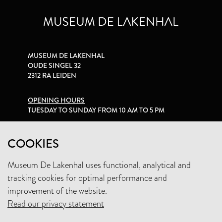
MUSEUM DE LAKENHAL
OUDE SINGEL 32
2312 RA LEIDEN
OPENING HOURS
TUESDAY TO SUNDAY FROM 10 AM TO 5 PM
PRIVACY STATEMENT
COOKIES
Museum De Lakenhal uses functional, analytical and
+31 (0)71 5165360
tracking cookies for optimal performance and
INFO@LAKENHAL.NL
improvement of the website.
Read our privacy statement
SUPPORT THE MUSEUM