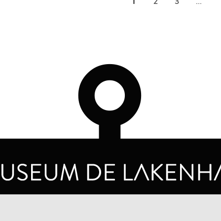
1
2
3
...
OPENING HOURS
PRIVA
TUESDAY TO SUNDAY FROM 10 AM TO 5 PM