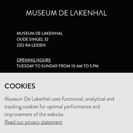
MUSEUM DE LAKENHAL
OUDE SINGEL 32
2312 RA LEIDEN
OPENING HOURS
TUESDAY TO SUNDAY FROM 10 AM TO 5 PM
PRIVACY STATEMENT
COOKIES
Museum De Lakenhal uses functional, analytical and
+31 (0)71 5165360
tracking cookies for optimal performance and
INFO@LAKENHAL.NL
improvement of the website.
Read our privacy statement
SUPPORT THE MUSEUM