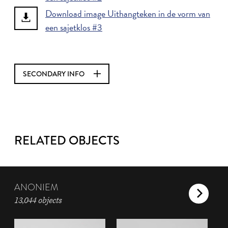
Download image Uithangteken in de vorm van
een sajetklos #3
SECONDARY INFO
RELATED OBJECTS
ANONIEM
13,044 objects