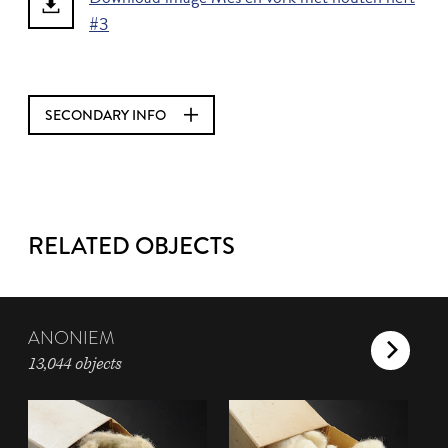
#3
SECONDARY INFO
RELATED OBJECTS
ANONIEM
13,044 objects