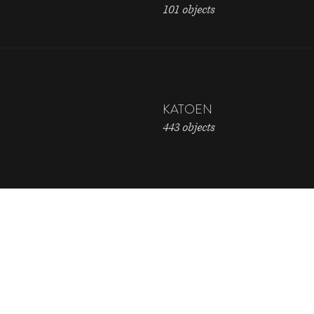
101 objects
KATOEN
443 objects