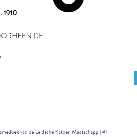
. 1910
OORHEEN DE
M
amedoek van de Leidsche Katoen Maatschappij #1