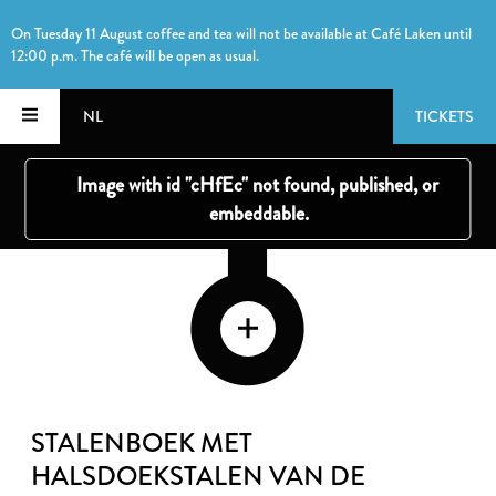
On Tuesday 11 August coffee and tea will not be available at Café Laken until
12:00 p.m. The café will be open as usual.
NL
TICKETS
STALENBOEK MET
HALSDOEKSTALEN VAN DE