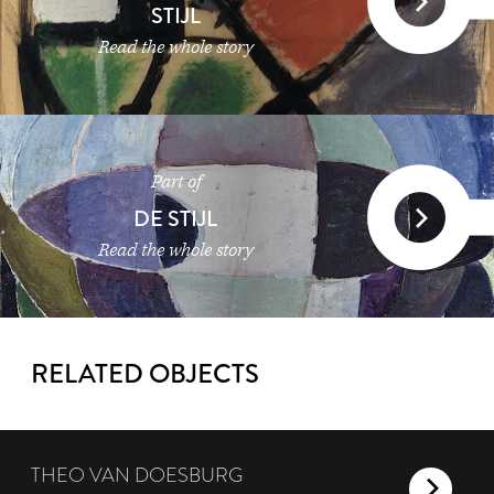
STIJL
Read the whole story
Part of
DE STIJL
Read the whole story
RELATED OBJECTS
THEO VAN DOESBURG