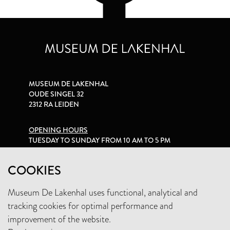
MUSEUM DE LAKENHAL
OUDE SINGEL 32
2312 RA LEIDEN
OPENING HOURS
TUESDAY TO SUNDAY FROM 10 AM TO 5 PM
PRIVACY STATEMENT
COOKIES
Museum De Lakenhal uses functional, analytical and
+31 (0)71 5165360
tracking cookies for optimal performance and
INFO@LAKENHAL.NL
improvement of the website.