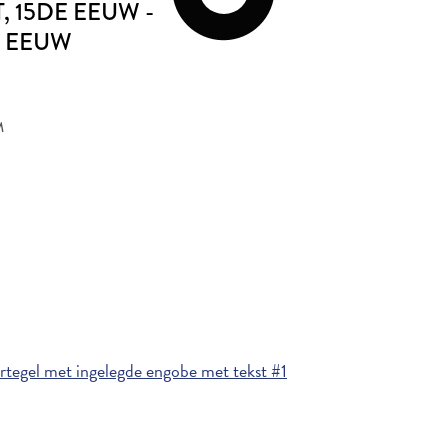
T
, 15DE EEUW -
E EEUW
M
tegel met ingelegde engobe met tekst #1