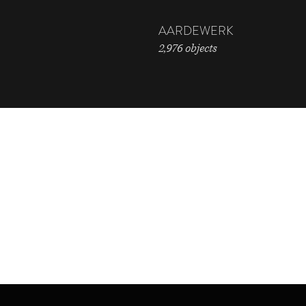
AARDEWERK
2,976 objects