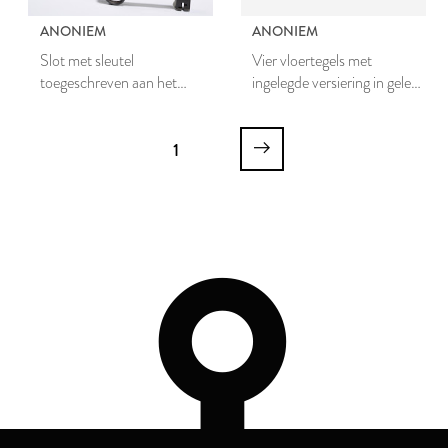
ANONIEM
ANONIEM
Slot met sleutel
Vier vloertegels met
toegeschreven aan het
ingelegde versiering in gele
woonhuis van P.A. van der
engobe, samen een vierpas
Werf
vormend
1