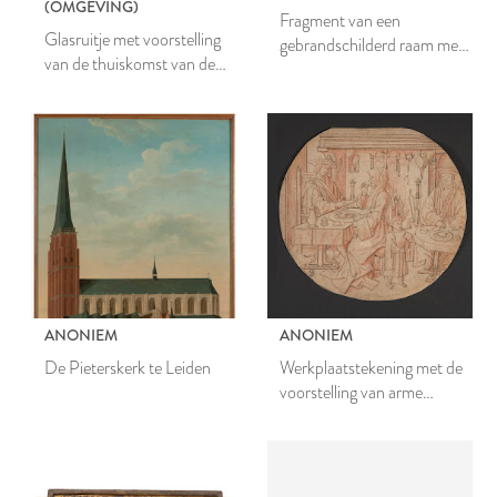
(OMGEVING)
Fragment van een
Glasruitje met voorstelling
gebrandschilderd raam met
van de thuiskomst van de
afbeelding van een putto en
Verloren Zoon
florale motieven
ANONIEM
ANONIEM
De Pieterskerk te Leiden
Werkplaatstekening met de
voorstelling van arme
ouders en rijke kinderen