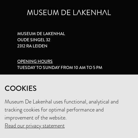
MUSEUM DE LAKENHAL
OUDE SINGEL 32
2312 RA LEIDEN
OPENING HOURS
TUESDAY TO SUNDAY FROM 10 AM TO 5 PM
PRIVACY STATEMENT
COOKIES
Museum De Lakenhal uses functional, analytical and
+31 (0)71 5165360
tracking cookies for optimal performance and
INFO@LAKENHAL.NL
improvement of the website.
Read our privacy statement
SUPPORT THE MUSEUM