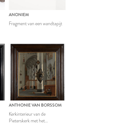
ANONIEM
Fragment van een wandtapijt
ANTHONIE VAN BORSSOM
Kerkinterieur van de
Pieterskerk met het
grafmonument van
burgemeester Van der Werf uit