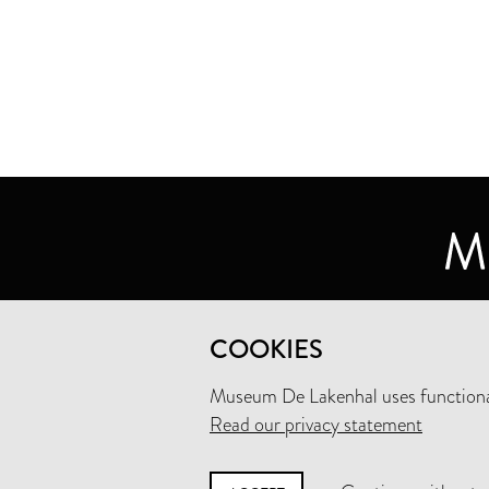
MUSEUM DE LAKENHAL
COOKIES
OUDE SINGEL 32
2312 RA LEIDEN
Museum De Lakenhal uses functional
Read our privacy statement
+31 (0)71 5165360
INFO@LAKENHAL.NL