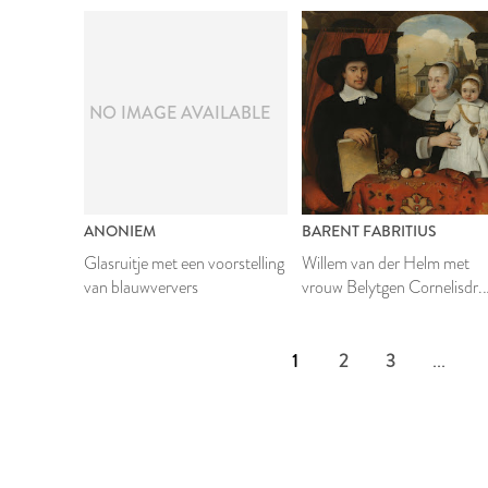
NO IMAGE AVAILABLE
ANONIEM
BARENT FABRITIUS
Glasruitje met een voorstelling
Willem van der Helm met
van blauwververs
vrouw Belytgen Cornelisdr.
van der Schelt en zoon
Leendert
1
2
3
...