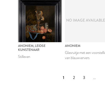
NO IMAGE AVAILABL
ANONIEM, LEIDSE
ANONIEM
KUNSTENAAR
Glasruitje met een voorstell
Stilleven
van blauwververs
1
2
3
...