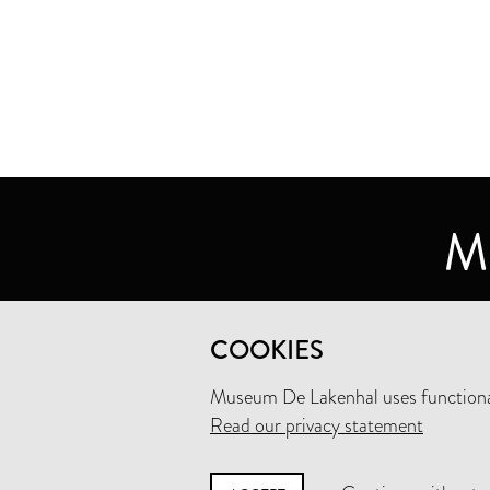
MUSEUM DE LAKENHAL
COOKIES
OUDE SINGEL 32
2312 RA LEIDEN
Museum De Lakenhal uses functional
Read our privacy statement
+31 (0)71 5165360
INFO@LAKENHAL.NL