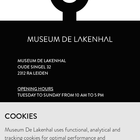
MUSEUM DE LAKENHAL
OUDE SINGEL 32
2312 RA LEIDEN
OPENING HOURS
TUESDAY TO SUNDAY FROM 10 AM TO 5 PM
PRIVACY STATEMENT
COOKIES
Museum De Lakenhal uses functional, analytical and
+31 (0)71 5165360
tracking cookies for optimal performance and
INFO@LAKENHAL.NL