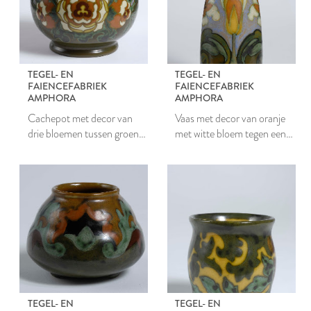
TEGEL- EN
TEGEL- EN
FAIENCEFABRIEK
FAIENCEFABRIEK
AMPHORA
AMPHORA
Cachepot met decor van
Vaas met decor van oranje
drie bloemen tussen groen
met witte bloem tegen een
loof
lichtblauwe achtergrond
TEGEL- EN
TEGEL- EN