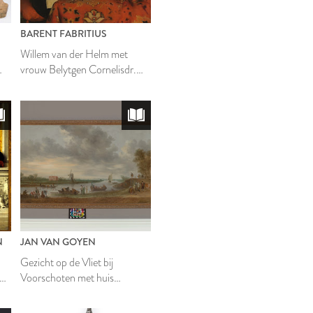
BARENT FABRITIUS
Willem van der Helm met
vrouw Belytgen Cornelisdr.
van der Schelt en zoon
Leendert
N
JAN VAN GOYEN
Gezicht op de Vliet bij
af
Voorschoten met huis
e
Oostbos