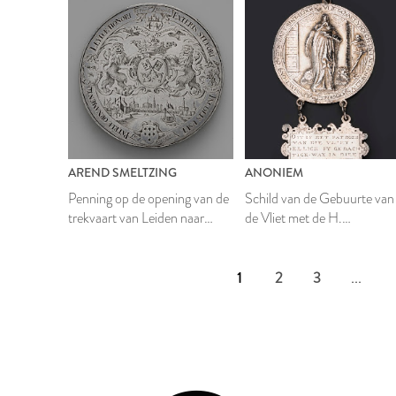
AREND SMELTZING
ANONIEM
Penning op de opening van de
Schild van de Gebuurte van
trekvaart van Leiden naar
de Vliet met de H.
Utrecht en Woerden 1664
Hiëronymus
1
2
3
...