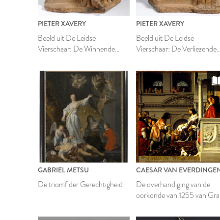
PIETER XAVERY
PIETER XAVERY
Beeld uit De Leidse
Beeld uit De Leidse
Vierschaar: De Winnende
Vierschaar: De Verliezende
Partij
Partij
GABRIEL METSU
CAESAR VAN EVERDINGE
De triomf der Gerechtigheid
De overhandiging van de
oorkonde van 1255 van Gra
Willem II van Holland aan d
Heemraden van Rijnland