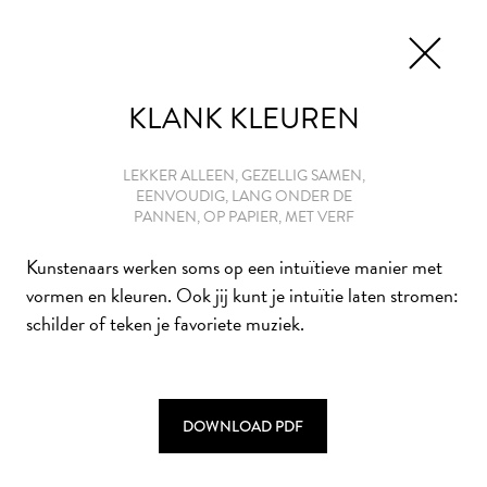
EN
TICKETS
KLANK KLEUREN
LEKKER ALLEEN, GEZELLIG SAMEN,
EENVOUDIG, LANG ONDER DE
HET THUISATELIER
PANNEN, OP PAPIER, MET VERF
Kunstenaars werken soms op een intuïtieve manier met
Laat je als thuiskunstenaar inspireren door de collectie
vormen en kleuren. Ook jij kunt je intuïtie laten stromen:
van Museum De Lakenhal én de ideeën van beeldend
schilder of teken je favoriete muziek.
kunstenaars. Met deze creatieve opdrachten maak je van
je huis in een handomdraai een thuisatelier. Veel plezier
met
#KunstMakenMetKunstenaars!
DOWNLOAD PDF