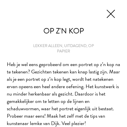
EN
TICKETS
OP Z'N KOP
LEKKER ALLEEN, UITDAGEND, OP
PAPIER
HET THUISATELIER
Heb je wel eens geprobeerd om een portret op z’n kop na
te tekenen? Gezichten tekenen kan knap lastig zijn. Maar
Laat je als thuiskunstenaar inspireren door de collectie
als je een portret op z’n kop legt, wordt het natekenen
van Museum De Lakenhal én de ideeën van beeldend
ervan opeens een heel andere oefening. Het kunstwerk is
kunstenaars. Met deze creatieve opdrachten maak je van
nu minder herkenbaar als gezicht. Daardoor is het
je huis in een handomdraai een thuisatelier. Veel plezier
gemakkelijker om te letten op de lijnen en
met
#KunstMakenMetKunstenaars!
schaduwvormen, waar het portret eigenlijk uit bestaat.
Probeer maar eens! Maak het zelf met de tips van
kunstenaar Iemke van Dijk. Veel plezier!