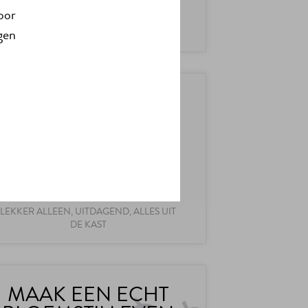
LEKKER ALLEEN, GEZELLIG SAMEN,
voor
EENVOUDIG, LANG ONDER DE
gen
PANNEN, OP PAPIER, MET VERF
LAKENLOODJE
Ontwerp je eigen keurmerk voor thuis
LEKKER ALLEEN, UITDAGEND, ALLES UIT
DE KAST
MAAK EEN ÉCHT