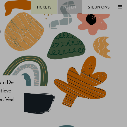
TICKETS
NL
|
EN
STEUN ONS
seum De
tieve
r. Veel