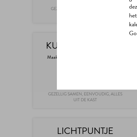
dez
GEZELLIG SAMEN, EENVOUDIG, OP
het
PAPIER
kal
Goe
KUNSTBOTERHAM
Maak op je bammetje een topstuk uit de
collectie na
GEZELLIG SAMEN, EENVOUDIG, ALLES
UIT DE KAST
LICHTPUNTJE