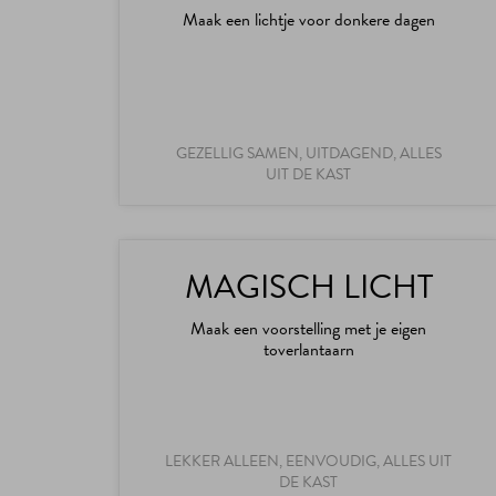
Maak een lichtje voor donkere dagen
GEZELLIG SAMEN, UITDAGEND, ALLES
UIT DE KAST
MAGISCH LICHT
Maak een voorstelling met je eigen
toverlantaarn
LEKKER ALLEEN, EENVOUDIG, ALLES UIT
DE KAST