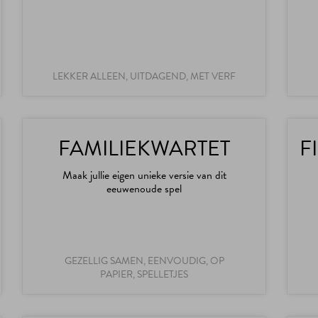
LEKKER ALLEEN, UITDAGEND, MET VERF
FAMILIEKWARTET
F
Maak jullie eigen unieke versie van dit
eeuwenoude spel
GEZELLIG SAMEN, EENVOUDIG, OP
PAPIER, SPELLETJES