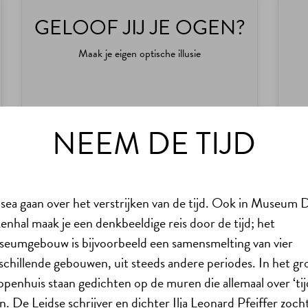
GELOOF JIJ JE OGEN?
Maak je eigen optische illusie
NEEM DE TIJD
LEKKER ALLEEN, UITDAGEND, OP
PAPIER
ea gaan over het verstrijken van de tijd. Ook in Museum 
HUTSPOT
enhal maak je een denkbeeldige reis door de tijd; het
eumgebouw is bijvoorbeeld een samensmelting van vier
Niet om op te eten
schillende gebouwen, uit steeds andere periodes. In het gr
ppenhuis staan gedichten op de muren die allemaal over ‘tij
n. De Leidse schrijver en dichter Ilja Leonard Pfeiffer zoch