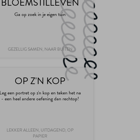
BLOEMSTILLEVEN
Ga op zoek in je eigen tuin
GEZELLIG SAMEN, NAAR BUITEN
OP Z'N KOP
Leg een portret op z'n kop en teken het na
- een heel andere oefening dan rechtop!
LEKKER ALLEEN, UITDAGEND, OP
PAPIER