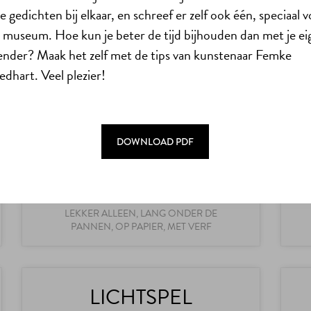
e gedichten bij elkaar, en schreef er zelf ook één, speciaal 
GEZELLIG SAMEN, UITDAGEND, OP
 museum. Hoe kun je beter de tijd bijhouden dan met je ei
PAPIER, ALLES UIT DE KAST
ender? Maak het zelf met de tips van kunstenaar Femke
dhart. Veel plezier!
LAAT JE KLEUREN
ZIEN!
DOWNLOAD PDF
Schilder een expressief zelfportret
LEKKER ALLEEN, LANG ONDER DE
PANNEN, OP PAPIER, MET VERF
LICHTSPEL