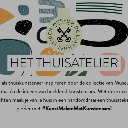
HET THUISATELIER
e als thuiskunstenaar inspireren door de collectie van Mu
nhal én de ideeën van beeldend kunstenaars. Met deze crea
hten maak je van je huis in een handomdraai een thuisatelie
plezier met
#KunstMakenMetKunstenaars!