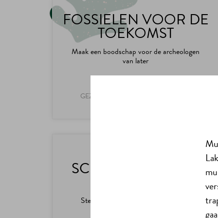
FOSSIELEN VOOR DE
TOEKOMST
Maak een boodschap voor de archeologen
van later
GEZELLIG SAMEN, LANG ONDER DE
PANNEN
Mus
HOOFD,
Lak
SCHOUDERS, KNIE
mus
EN TEEN
ver
tra
Stel met deze doorgeefopdracht een
vreemd wezen samen
gaa