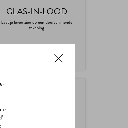
GLAS-IN-LOOD
Laat je leven zien op een doorschijnende
tekening
LEKKER ALLEEN, EENVOUDIG, OP
PAPIER
De
KLANK KLEUREN
Teken of schilder je favoriete muziek
ote
d’
t