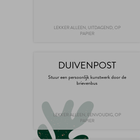
LEKKER ALLEEN, UITDAGEND, OP
PAPIER
DUIVENPOST
Stuur een persoonlijk kunstwerk door de
brievenbus
LEKKER ALLEEN, EENVOUDIG, OP
PAPIER