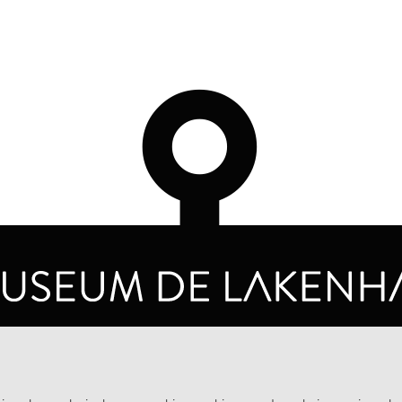
Apollonia, Gertrudis van
buitenluiken de Annunciatie
Nijvel, Agatha en Agnes
OPENINGSTIJDEN
PRIVA
DINSDAG T/M ZONDAG VAN 10.00 - 17.00