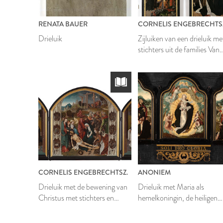
RENATA BAUER
CORNELIS ENGEBRECHTS
Drieluik
Zijluiken van een drieluik me
stichters uit de families Van
der Does en Van Poelgeest,
met op de buitenluiken de
wapenschilden van Willem 
der Does en Henrica van
Poelgeest
CORNELIS ENGEBRECHTSZ.
ANONIEM
Drieluik met de bewening van
Drieluik met Maria als
Christus met stichters en
hemelkoningin, de heiligen
heiligen, met op de
Petrus en Maria Magdalena
buitenluiken de heiligen
met stichters, met op de