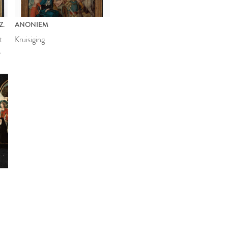
Z.
ANONIEM
t
Kruisiging
van