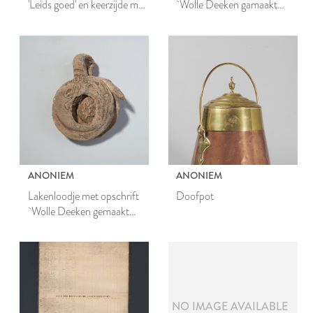
'Leids goed' en keerzijde met
`Wolle Deeken gamaakt
gekruiste sleutels en adelaar
binnen Leiden'
ANONIEM
ANONIEM
Lakenloodje met opschrift
Doofpot
`Wolle Deeken gemaakt
binnen Leyden'
NO IMAGE AVAILABLE