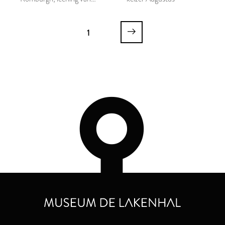
Mathesis Scientiarum
Genitrix
1