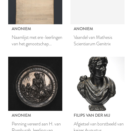
ANONIEM
ANONIEM
Naamlijst met ere-leerlingen
Vaandel van Mathesis
van het genootschap
Scientiarum Genitrix
Mathesis Scientarum
Genitrix (MSG) 1785-
1804
ANONIEM
FILIPS VAN DER MIJ
Penning vereerd aan H. van
Afgietsel van borstbeeld van
Romburgh, leerling van
keizer Augustus