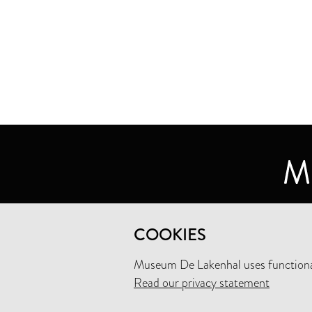
MUSEUM DE LAKENHAL
COOKIES
OUDE SINGEL 32
2312 RA LEIDEN
Museum De Lakenhal uses functional
Read our privacy statement
+31 (0)71 5165360
INFO@LAKENHAL.NL