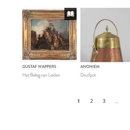
gekruiste sleutels en adelaar
Leiden'
GUSTAF WAPPERS
ANONIEM
Het Beleg van Leiden
Doofpot
1
2
3
...