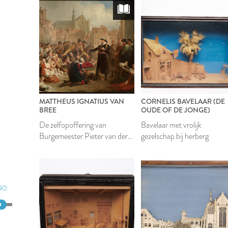
MATTHEUS IGNATIUS VAN
CORNELIS BAVELAAR (DE
BREE
OUDE OF DE JONGE)
De zelfopoffering van
Bavelaar met vrolijk
Burgemeester Pieter van der
gezelschap bij herberg
Werf
90
831