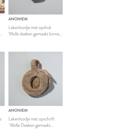
ANONIEM
Lakenloodje met opdruk
'Wolle deeken gemaakt binnen
Leyden'
ANONIEM
e
Lakenloodje met opschrift
`Wolle Deeken gemaakt