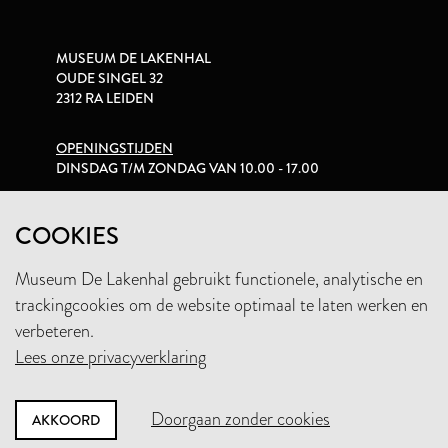
MUSEUM DE LAKENHAL
OUDE SINGEL 32
2312 RA LEIDEN
OPENINGSTIJDEN
DINSDAG T/M ZONDAG VAN 10.00 - 17.00
PRIVACYVERKLARING
COOKIES
Museum De Lakenhal gebruikt functionele, analytische en
+31 (0)71 5165360
trackingcookies om de website optimaal te laten werken en
INFO@LAKENHAL.NL
verbeteren.
Lees onze privacyverklaring
STEUN HET MUSEUM
Doorgaan zonder cookies
AKKOORD
NIEUWSBRIEF