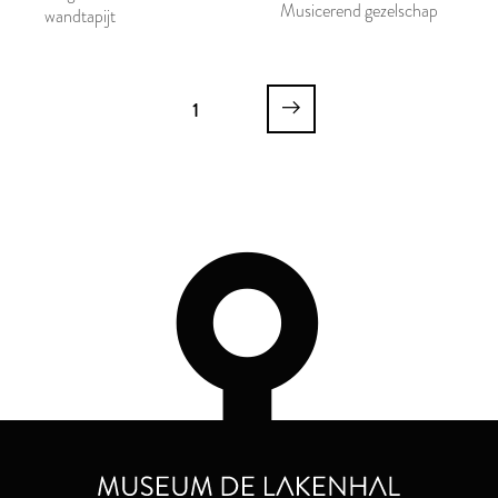
Musicerend gezelschap
wandtapijt
1