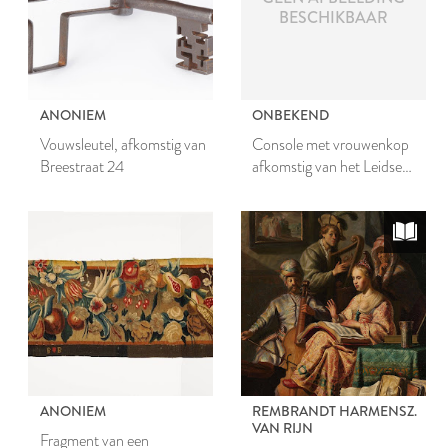
BESCHIKBAAR
ANONIEM
ONBEKEND
Vouwsleutel, afkomstig van
Console met vrouwenkop
Breestraat 24
afkomstig van het Leidse
stadhuis
ANONIEM
REMBRANDT HARMENSZ.
VAN RIJN
Fragment van een