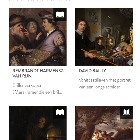
REMBRANDT HARMENSZ.
DAVID BAILLY
VAN RIJN
Vanitasstilleven met portret
Brillenverkoper
van een jonge schilder
(Marskramer die een bril
verkoopt)