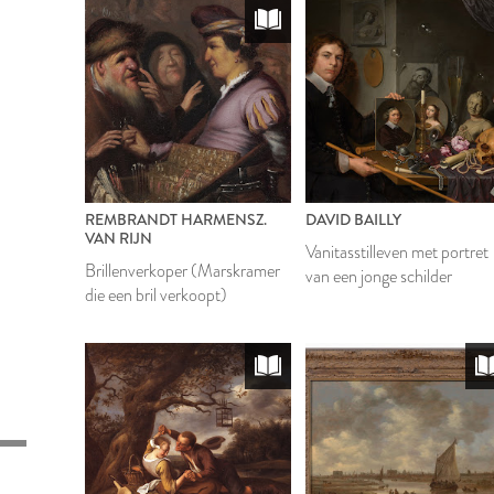
REMBRANDT HARMENSZ.
DAVID BAILLY
VAN RIJN
Vanitasstilleven met portret
Brillenverkoper (Marskramer
van een jonge schilder
die een bril verkoopt)