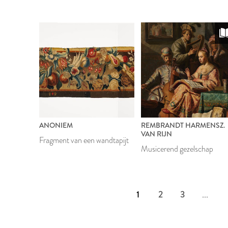
ANONIEM
REMBRANDT HARMENSZ.
VAN RIJN
Fragment van een wandtapijt
Musicerend gezelschap
1
2
3
...