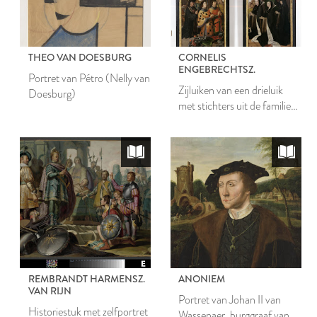
THEO VAN DOESBURG
CORNELIS
ENGEBRECHTSZ.
Portret van Pétro (Nelly van
Zijluiken van een drieluik
Doesburg)
met stichters uit de families
Van der Does en Van
Poelgeest, met op de
buitenluiken de
wapenschilden van Willem
van der Does en Henrica
van Poelgeest
REMBRANDT HARMENSZ.
ANONIEM
VAN RIJN
Portret van Johan II van
Historiestuk met zelfportret
Wassenaer, burggraaf van