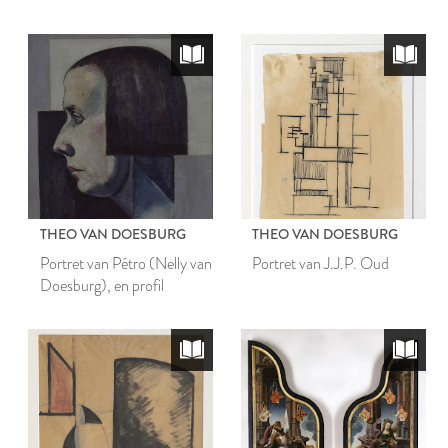
stichters uit de familie Van
Boschuyzen
THEO VAN DOESBURG
THEO VAN DOESBURG
Portret van Pétro (Nelly van
Portret van J.J.P. Oud
Doesburg), en profil