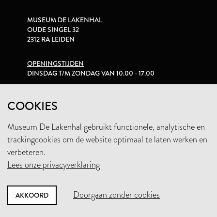
MUSEUM DE LAKENHAL
OUDE SINGEL 32
2312 RA LEIDEN
OPENINGSTIJDEN
DINSDAG T/M ZONDAG VAN 10.00 - 17.00
PRIVACYVERKLARING
COOKIES
Museum De Lakenhal gebruikt functionele, analytische en
+31 (0)71 5165360
trackingcookies om de website optimaal te laten werken en
INFO@LAKENHAL.NL
verbeteren.
Lees onze privacyverklaring
STEUN HET MUSEUM
Doorgaan zonder cookies
AKKOORD
NIEUWSBRIEF