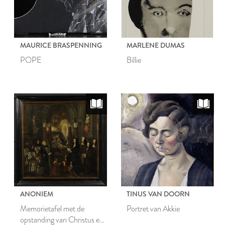
MAURICE BRASPENNING
MARLENE DUMAS
POPE
Billie
ANONIEM
TINUS VAN DOORN
Memorietafel met de
Portret van Akkie
opstanding van Christus en